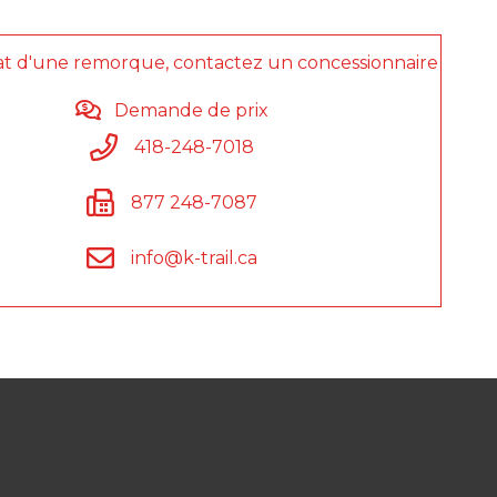
at d'une remorque, contactez un concessionnaire
Demande de prix
418-248-7018
877 248-7087
info@k-trail.ca