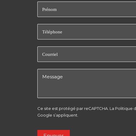
Nom
Requis
Prénom
Téléphone
Requis
Courriel
Requis
Message
Requis
Ce site est protégé par reCAPTCHA. La
Politique 
Google s’appliquent.
Envoyer